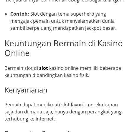
Contoh:
Slot dengan tema superhero yang
mengajak pemain untuk menyelamatkan dunia
sambil berpeluang mendapatkan jackpot besar.
Keuntungan Bermain di Kasino
Online
Bermain slot di
slot
kasino online memiliki beberapa
keuntungan dibandingkan kasino fisik.
Kenyamanan
Pemain dapat menikmati slot favorit mereka kapan
saja dan di mana saja, hanya dengan perangkat yang
terhubung ke internet.