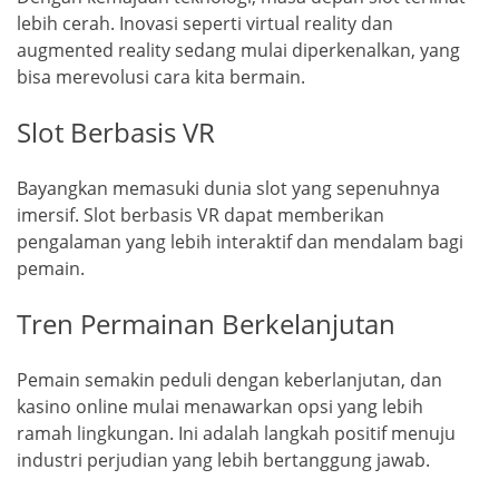
lebih cerah. Inovasi seperti virtual reality dan
augmented reality sedang mulai diperkenalkan, yang
bisa merevolusi cara kita bermain.
Slot Berbasis VR
Bayangkan memasuki dunia slot yang sepenuhnya
imersif. Slot berbasis VR dapat memberikan
pengalaman yang lebih interaktif dan mendalam bagi
pemain.
Tren Permainan Berkelanjutan
Pemain semakin peduli dengan keberlanjutan, dan
kasino online mulai menawarkan opsi yang lebih
ramah lingkungan. Ini adalah langkah positif menuju
industri perjudian yang lebih bertanggung jawab.