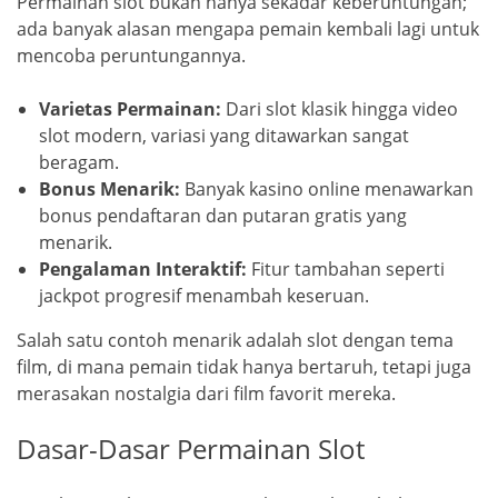
Permainan slot bukan hanya sekadar keberuntungan;
ada banyak alasan mengapa pemain kembali lagi untuk
mencoba peruntungannya.
Varietas Permainan:
Dari slot klasik hingga video
slot modern, variasi yang ditawarkan sangat
beragam.
Bonus Menarik:
Banyak kasino online menawarkan
bonus pendaftaran dan putaran gratis yang
menarik.
Pengalaman Interaktif:
Fitur tambahan seperti
jackpot progresif menambah keseruan.
Salah satu contoh menarik adalah slot dengan tema
film, di mana pemain tidak hanya bertaruh, tetapi juga
merasakan nostalgia dari film favorit mereka.
Dasar-Dasar Permainan Slot