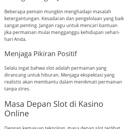
Beberapa pemain mungkin menghadapi masalah
ketergantungan. Kesadaran dan pengelolaan yang baik
sangat penting. Jangan ragu untuk mencari bantuan
jika permainan mulai mengganggu kehidupan sehari-
hari Anda.
Menjaga Pikiran Positif
Selalu ingat bahwa slot adalah permainan yang
dirancang untuk hiburan. Menjaga ekspektasi yang
realistis akan membantu dalam menikmati permainan
tanpa stres.
Masa Depan Slot di Kasino
Online
Dengan kemajuan teknologi, masa depan slot terlihat