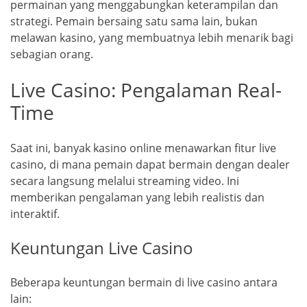
permainan yang menggabungkan keterampilan dan
strategi. Pemain bersaing satu sama lain, bukan
melawan kasino, yang membuatnya lebih menarik bagi
sebagian orang.
Live Casino: Pengalaman Real-
Time
Saat ini, banyak kasino online menawarkan fitur live
casino, di mana pemain dapat bermain dengan dealer
secara langsung melalui streaming video. Ini
memberikan pengalaman yang lebih realistis dan
interaktif.
Keuntungan Live Casino
Beberapa keuntungan bermain di live casino antara
lain: