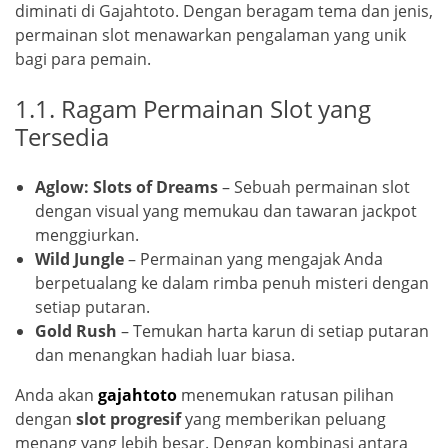
diminati di Gajahtoto. Dengan beragam tema dan jenis,
permainan slot menawarkan pengalaman yang unik
bagi para pemain.
1.1. Ragam Permainan Slot yang
Tersedia
Aglow: Slots of Dreams
– Sebuah permainan slot
dengan visual yang memukau dan tawaran jackpot
menggiurkan.
Wild Jungle
– Permainan yang mengajak Anda
berpetualang ke dalam rimba penuh misteri dengan
setiap putaran.
Gold Rush
– Temukan harta karun di setiap putaran
dan menangkan hadiah luar biasa.
Anda akan
gajahtoto
menemukan ratusan pilihan
dengan
slot progresif
yang memberikan peluang
menang yang lebih besar. Dengan kombinasi antara