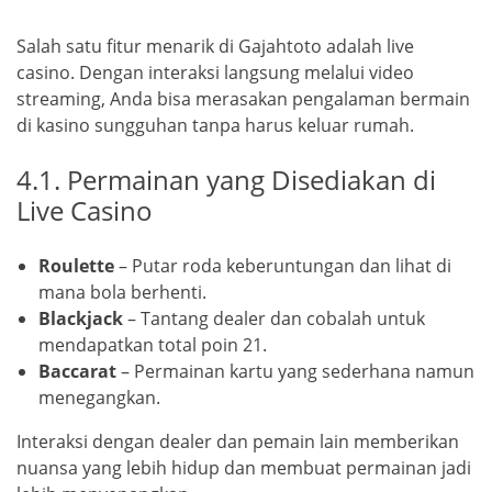
Salah satu fitur menarik di Gajahtoto adalah live
casino. Dengan interaksi langsung melalui video
streaming, Anda bisa merasakan pengalaman bermain
di kasino sungguhan tanpa harus keluar rumah.
4.1. Permainan yang Disediakan di
Live Casino
Roulette
– Putar roda keberuntungan dan lihat di
mana bola berhenti.
Blackjack
– Tantang dealer dan cobalah untuk
mendapatkan total poin 21.
Baccarat
– Permainan kartu yang sederhana namun
menegangkan.
Interaksi dengan dealer dan pemain lain memberikan
nuansa yang lebih hidup dan membuat permainan jadi