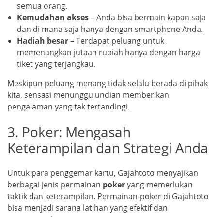
semua orang.
Kemudahan akses
– Anda bisa bermain kapan saja
dan di mana saja hanya dengan smartphone Anda.
Hadiah besar
– Terdapat peluang untuk
memenangkan jutaan rupiah hanya dengan harga
tiket yang terjangkau.
Meskipun peluang menang tidak selalu berada di pihak
kita, sensasi menunggu undian memberikan
pengalaman yang tak tertandingi.
3. Poker: Mengasah
Keterampilan dan Strategi Anda
Untuk para penggemar kartu, Gajahtoto menyajikan
berbagai jenis permainan
poker
yang memerlukan
taktik dan keterampilan. Permainan-poker di Gajahtoto
bisa menjadi sarana latihan yang efektif dan